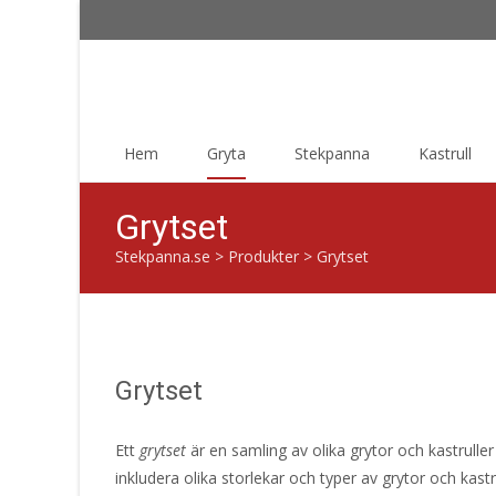
Skip
Hem
Gryta
Stekpanna
Kastrull
to
content
Grytset
Stekpanna.se
>
Produkter
>
Grytset
Grytset
Ett
grytset
är en samling av olika grytor och kastrulle
inkludera olika storlekar och typer av grytor och kast