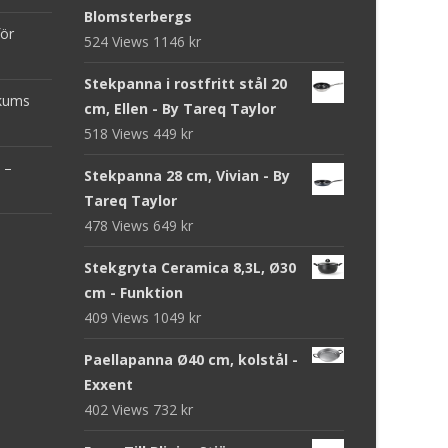
Blomsterbergs
för
524 Views
1146
kr
Stekpanna i rostfritt stål 20
ckums
cm, Ellen - By Tareq Taylor
518 Views
449
kr
 –
Stekpanna 28 cm, Vivian - By
Tareq Taylor
478 Views
649
kr
Stekgryta Ceramica 8,3L, Ø30
cm - Funktion
409 Views
1049
kr
Paellapanna Ø40 cm, kolstål -
Exxent
402 Views
732
kr