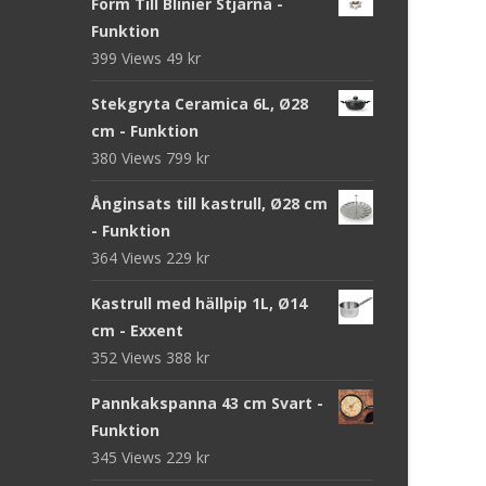
Form Till Blinier Stjärna -
Funktion
399 Views
49
kr
Stekgryta Ceramica 6L, Ø28
cm - Funktion
380 Views
799
kr
Ånginsats till kastrull, Ø28 cm
- Funktion
364 Views
229
kr
Kastrull med hällpip 1L, Ø14
cm - Exxent
352 Views
388
kr
Pannkakspanna 43 cm Svart -
Funktion
345 Views
229
kr