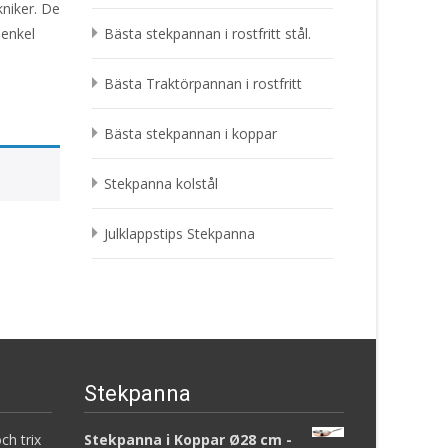
kniker. De
 enkel
Bästa stekpannan i rostfritt stål.
Bästa Traktörpannan i rostfritt
Bästa stekpannan i koppar
Stekpanna kolstål
Julklappstips Stekpanna
Stekpanna
ch trix
Stekpanna i Koppar Ø28 cm -