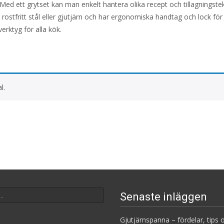
Med ett grytset kan man enkelt hantera olika recept och tillagningste
m rostfritt stål eller gjutjärn och har ergonomiska handtag och lock för
erktyg för alla kök.
l.
Senaste inläggen
Gjutjärnspanna – fördelar, tips o