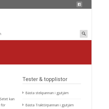
Search
n
for:
Tester & topplistor
Bästa stekpannan i gjutjärn
 Setet kan
 för
Bästa Traktörpannan i gjutjärn