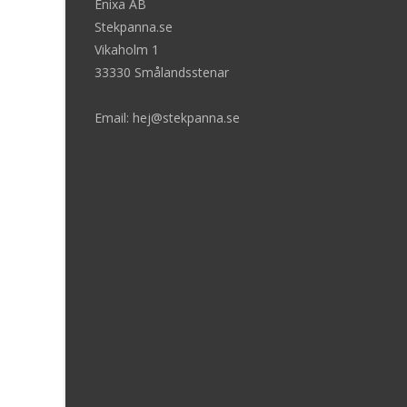
Enixa AB
Stekpanna.se
Vikaholm 1
33330 Smålandsstenar
Email: hej@stekpanna.se