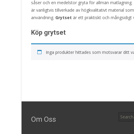
såser och en medelstor gryta för allmän matlagning. 
är vanligtvis tillverkade av högkvalitativt material so
användning.
Grytset
är ett praktiskt och mångsidigt v
Köp grytset
Inga produkter hittades som motsvarar ditt va
Search
Om Oss
for: