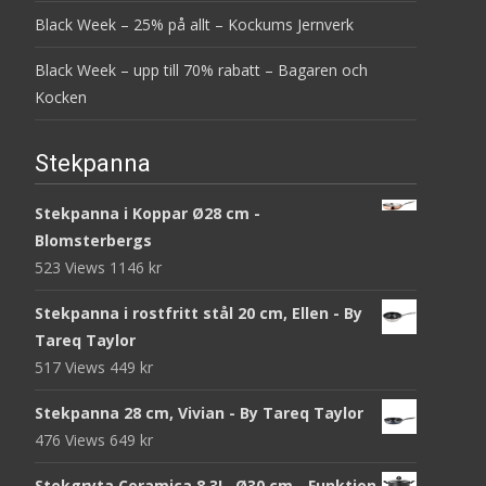
Black Week – 25% på allt – Kockums Jernverk
Black Week – upp till 70% rabatt – Bagaren och
Kocken
Stekpanna
Stekpanna i Koppar Ø28 cm -
Blomsterbergs
523 Views
1146
kr
Stekpanna i rostfritt stål 20 cm, Ellen - By
Tareq Taylor
517 Views
449
kr
Stekpanna 28 cm, Vivian - By Tareq Taylor
476 Views
649
kr
Stekgryta Ceramica 8,3L, Ø30 cm - Funktion