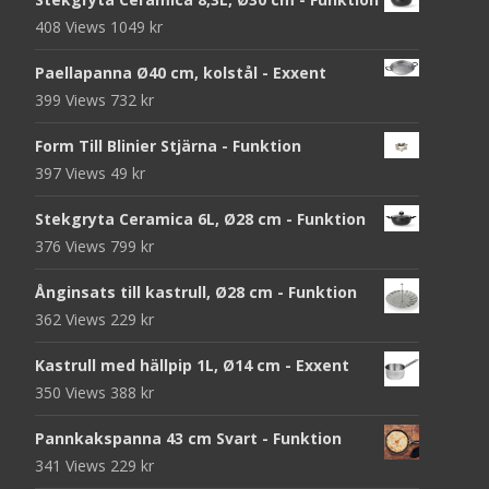
408 Views
1049
kr
Paellapanna Ø40 cm, kolstål - Exxent
399 Views
732
kr
Form Till Blinier Stjärna - Funktion
397 Views
49
kr
Stekgryta Ceramica 6L, Ø28 cm - Funktion
376 Views
799
kr
Ånginsats till kastrull, Ø28 cm - Funktion
362 Views
229
kr
Kastrull med hällpip 1L, Ø14 cm - Exxent
350 Views
388
kr
Pannkakspanna 43 cm Svart - Funktion
341 Views
229
kr