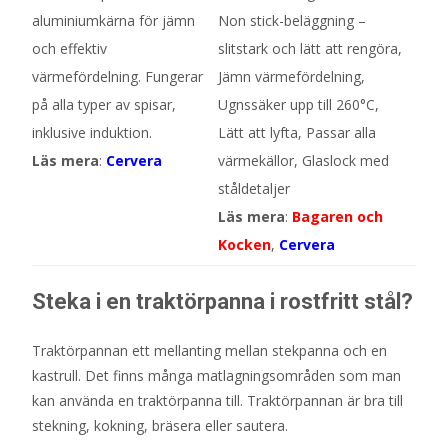
aluminiumkärna för jämn
Non stick-beläggning –
och effektiv
slitstark och lätt att rengöra,
värmefördelning. Fungerar
Jämn värmefördelning,
på alla typer av spisar,
Ugnssäker upp till 260°C,
inklusive induktion.
Lätt att lyfta, Passar alla
Läs mera
:
Cervera
värmekällor, Glaslock med
ståldetaljer
Läs mera
:
Bagaren och
Kocken
,
Cervera
Steka i en traktörpanna i rostfritt stål?
Traktörpannan ett mellanting mellan stekpanna och en
kastrull. Det finns många matlagningsområden som man
kan använda en traktörpanna till. Traktörpannan är bra till
stekning, kokning, bräsera eller sautera.