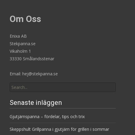
Om Oss
Enixa AB
Stekpanna.se
Vikaholm 1
33330 Smålandsstenar
Email: hej@stekpanna.se
Search
for:
Senaste inläggen
Gjutjärnspanna – fördelar, tips och trix
Skeppshult Grillpanna i gjutjärn för grillen i sommar