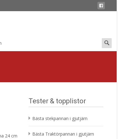
Search
n
for:
Tester & topplistor
Bästa stekpannan i gjutjärn
Bästa Traktörpannan i gjutjärn
na 24 cm