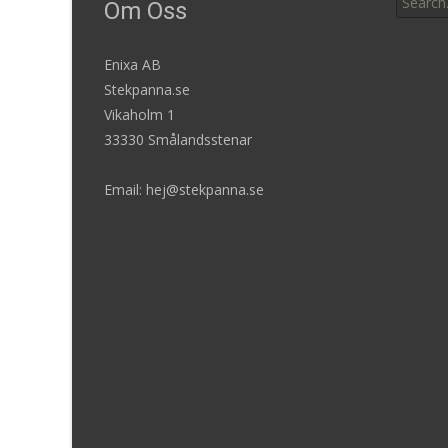
Om Oss
for:
Enixa AB
Stekpanna.se
Vikaholm 1
33330 Smålandsstenar
Email: hej@stekpanna.se