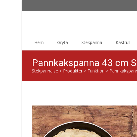
Skip
Hem
Gryta
Stekpanna
Kastrull
to
content
Pannkakspanna 43 cm Sv
Stekpanna.se
>
Produkter
>
Funktion
>
Pannkakspann