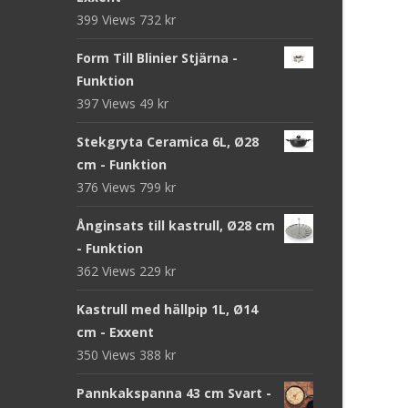
399 Views
732
kr
Form Till Blinier Stjärna -
Funktion
397 Views
49
kr
Stekgryta Ceramica 6L, Ø28
cm - Funktion
376 Views
799
kr
Ånginsats till kastrull, Ø28 cm
- Funktion
362 Views
229
kr
Kastrull med hällpip 1L, Ø14
cm - Exxent
350 Views
388
kr
Pannkakspanna 43 cm Svart -