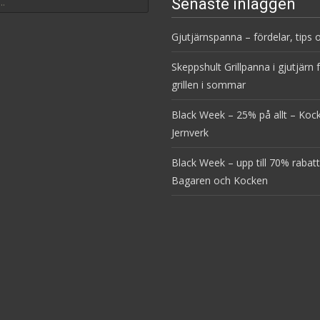
Senaste inläggen
Gjutjärnspanna – fördelar, tips o
Skeppshult Grillpanna i gjutjärn 
grillen i sommar
Black Week – 25% på allt – Ko
Jernverk
Black Week – upp till 70% rabatt
Bagaren och Kocken