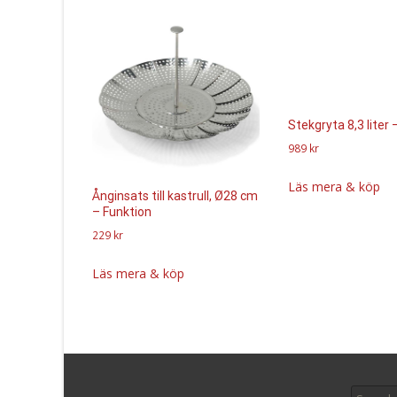
Stekgryta 8,3 liter 
989
kr
Läs mera & köp
Ånginsats till kastrull, Ø28 cm
– Funktion
229
kr
Läs mera & köp
Search