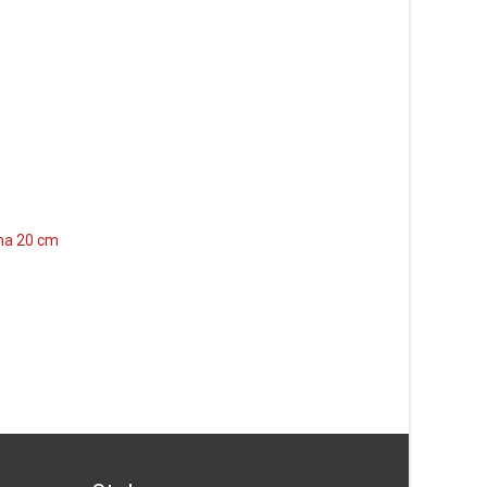
Funktion Stekpanna
A-LINE
239
kr
na 20 cm
Gryta 2,5 liter – Funktion
Läs mera & köp
479
kr
Läs mera & köp