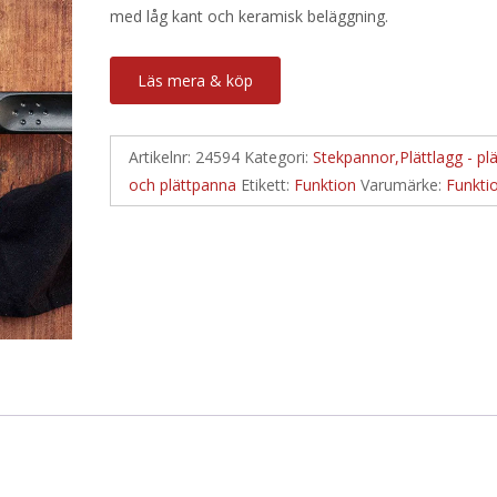
med låg kant och keramisk beläggning.
Läs mera & köp
Artikelnr:
24594
Kategori:
Stekpannor,Plättlagg - plä
och plättpanna
Etikett:
Funktion
Varumärke:
Funkti