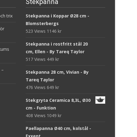
Stekpanna
ch trix
Stekpanna i Koppar Ø28 cm -
Blomsterbergs
för
523 Views
1146
kr
Stekpanna i rostfritt stål 20
ckums
cm, Ellen - By Tareq Taylor
517 Views
449
kr
 –
Stekpanna 28 cm, Vivian - By
Tareq Taylor
476 Views
649
kr
Stekgryta Ceramica 8,3L, Ø30
cm - Funktion
408 Views
1049
kr
Paellapanna Ø40 cm, kolstål -
Exxent