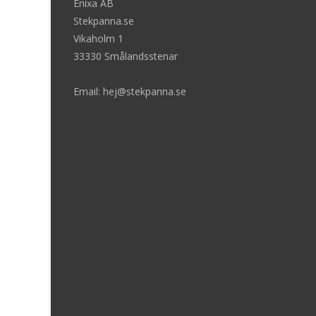
Enixa AB
Stekpanna.se
Vikaholm 1
33330 Smålandsstenar
Email: hej@stekpanna.se