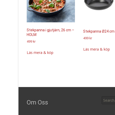
Stekpanna i gjutjärn, 26 cm –
Stekpanna Ø24 cm
HOLM
499
kr
499
kr
Läs mera & köp
Läs mera & köp
Search
Om Oss
for: