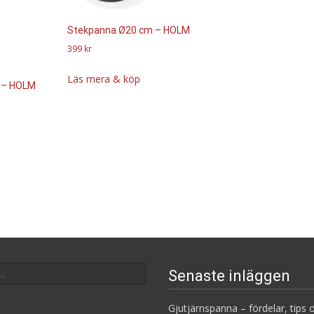
Stekpanna Ø20 cm – HOLM
399
kr
Läs mera & köp
 – HOLM
Senaste inläggen
Gjutjärnspanna – fördelar, tips o