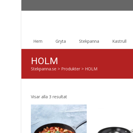
Skip
Hem
Gryta
Stekpanna
Kastrull
to
content
HOLM
Stekpanna.se
>
Produkter
>
HOLM
Sortera
Visar alla 3 resultat
efter
senaste