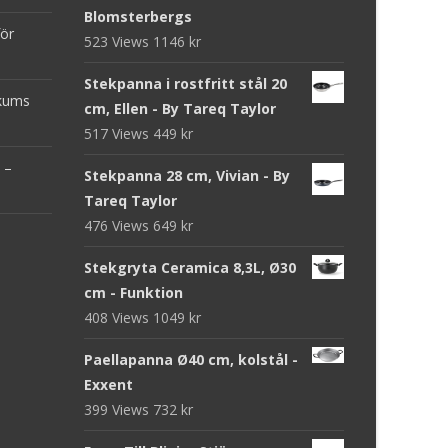
Blomsterbergs
för
523 Views
1146
kr
Stekpanna i rostfritt stål 20
ckums
cm, Ellen - By Tareq Taylor
517 Views
449
kr
 –
Stekpanna 28 cm, Vivian - By
Tareq Taylor
476 Views
649
kr
Stekgryta Ceramica 8,3L, Ø30
cm - Funktion
408 Views
1049
kr
Paellapanna Ø40 cm, kolstål -
Exxent
399 Views
732
kr