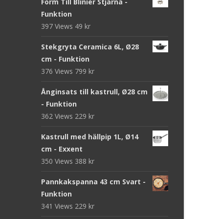
Form Till Blinier Stjärna -
Funktion
397 Views
49
kr
Stekgryta Ceramica 6L, Ø28
cm - Funktion
376 Views
799
kr
Ånginsats till kastrull, Ø28 cm
- Funktion
362 Views
229
kr
Kastrull med hällpip 1L, Ø14
cm - Exxent
350 Views
388
kr
Pannkakspanna 43 cm Svart -
Funktion
341 Views
229
kr