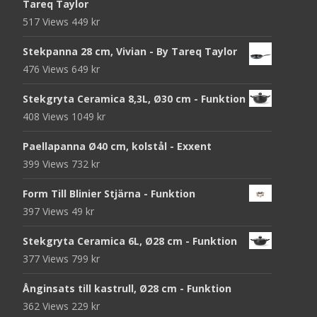
Tareq Taylor
517 Views
449
kr
Stekpanna 28 cm, Vivian - By Tareq Taylor
476 Views
649
kr
Stekgryta Ceramica 8,3L, Ø30 cm - Funktion
408 Views
1049
kr
Paellapanna Ø40 cm, kolstål - Exxent
399 Views
732
kr
Form Till Blinier Stjärna - Funktion
397 Views
49
kr
Stekgryta Ceramica 6L, Ø28 cm - Funktion
377 Views
799
kr
Ånginsats till kastrull, Ø28 cm - Funktion
362 Views
229
kr