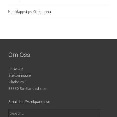
Julklappstips Stekpanna
Om Oss
Enixa AB
Stekpanna.se
Vikaholm 1
33330 Smålandsstenar
Email: hej@stekpanna.se
Search
for: