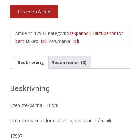
Läs mera & köp
Artikelnr:
17907
Kategori:
Stekpannor,Baktillbehör för
barn
Etikett:
Ibili
Varumärke:
Ibili
Beskrivning
Recensioner (0)
Beskrivning
Liten stekpanna – Björn
Liten stekpanna i form av ett björnhuvud, från Ibili.
17907