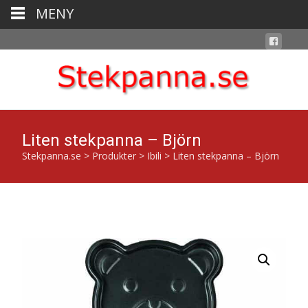
MENY
Liten stekpanna – Björn
Stekpanna.se
>
Produkter
>
Ibili
>
Liten stekpanna – Björn