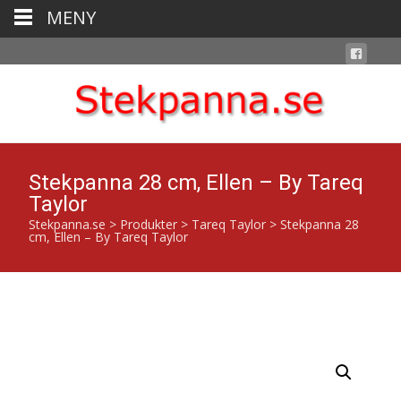
MENY
Stekpanna 28 cm, Ellen – By Tareq
Taylor
Stekpanna.se
>
Produkter
>
Tareq Taylor
>
Stekpanna 28
cm, Ellen – By Tareq Taylor