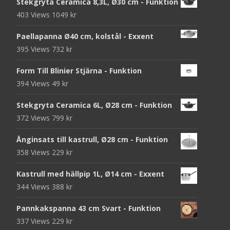
Stekgryta Ceramica 8,3L, Ø30 cm - Funktion
403 Views
1049
kr
Paellapanna Ø40 cm, kolstål - Exxent
395 Views
732
kr
Form Till Blinier Stjärna - Funktion
394 Views
49
kr
Stekgryta Ceramica 6L, Ø28 cm - Funktion
372 Views
799
kr
Ånginsats till kastrull, Ø28 cm - Funktion
358 Views
229
kr
Kastrull med hällpip 1L, Ø14 cm - Exxent
344 Views
388
kr
Pannkakspanna 43 cm Svart - Funktion
337 Views
229
kr