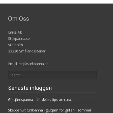
Om Oss
Enixa AB
Stekpanna.se
Vikaholm 1
33330 Smålandsstenar
Email: hej@stekpanna.se
Search
for:
Senaste inläggen
Gjutjärnspanna – fördelar, tips och trix
Skeppshult Grillpanna i gjutjärn för grillen i sommar