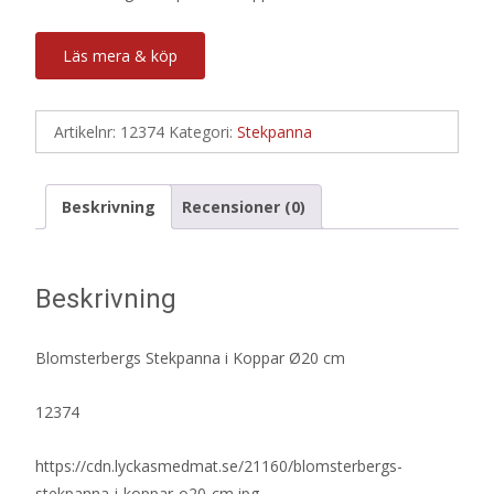
Läs mera & köp
Artikelnr:
12374
Kategori:
Stekpanna
Beskrivning
Recensioner (0)
Beskrivning
Blomsterbergs Stekpanna i Koppar Ø20 cm
12374
https://cdn.lyckasmedmat.se/21160/blomsterbergs-
stekpanna-i-koppar-o20-cm.jpg