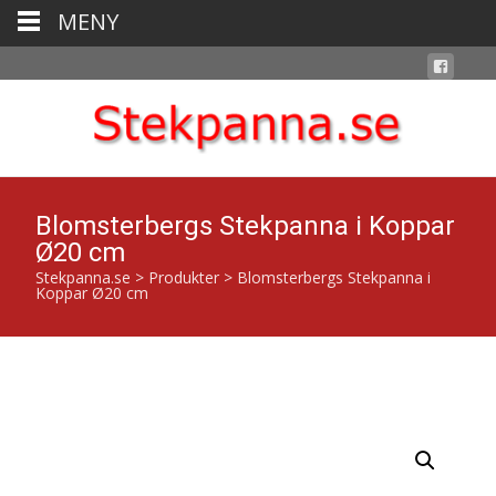
MENY
Blomsterbergs Stekpanna i Koppar
Ø20 cm
Stekpanna.se
>
Produkter
>
Blomsterbergs Stekpanna i
Koppar Ø20 cm