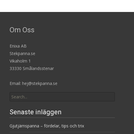
Om Oss
Enixa AB
Stekpanna.se
Vikaholm 1
33330 Smålandsstenar
Email: hej@stekpanna.se
Search
for:
Senaste inläggen
Gjutjärnspanna – fördelar, tips och trix