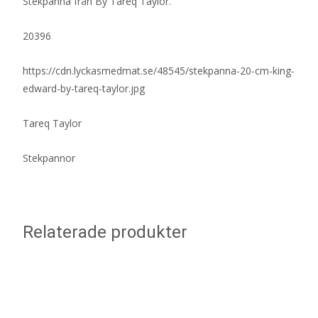
Stekpanna från By Tareq Taylor.
20396
https://cdn.lyckasmedmat.se/48545/stekpanna-20-cm-king-
edward-by-tareq-taylor.jpg
Tareq Taylor
Stekpannor
Relaterade produkter