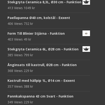
Stekgryta Ceramica 8,3L, Ø30 cm - Funktion
413 Views
1049
kr
Paellapanna Ø40 cm, kolstål - Exxent
406 Views
732
kr
Form Till Blinier Stjärna - Funktion
403 Views
49
kr
Stekgryta Ceramica 6L, Ø28 cm - Funktion
385 Views
799
kr
Ånginsats till kastrull, Ø28 cm - Funktion
368 Views
229
kr
Kastrull med hällpip 1L, Ø14 cm - Exxent
357 Views
388
kr
Pannkakspanna 43 cm Svart - Funktion
349 Views
229
kr