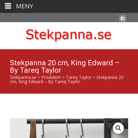
MENY
Stekpanna 20 cm, King Edward –
By Tareq Taylor
Stekpanna.se
>
Produkter
>
Tareq Taylor
>
Stekpanna 20
cm, King Edward – By Tareq Taylor