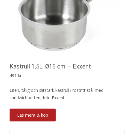
Kastrull 1,5L, Ø16 cm – Exxent
491
kr
Liten, tålig och slitstark kastrull i rostritt stål med
sandwichbotten, från Exxent.
Läs mera & köp