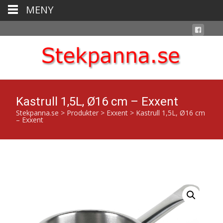
MENY
Kastrull 1,5L, Ø16 cm – Exxent
Stekpanna.se
>
Produkter
>
Exxent
>
Kastrull 1,5L, Ø16 cm
– Exxent