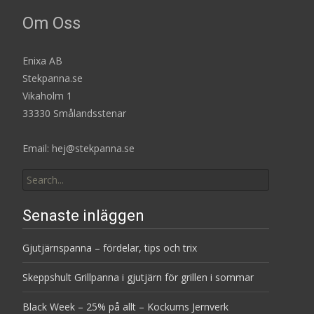
Om Oss
Enixa AB
Stekpanna.se
Vikaholm 1
33330 Smålandsstenar
Email: hej@stekpanna.se
Search
for:
Senaste inläggen
Gjutjärnspanna – fördelar, tips och trix
Skeppshult Grillpanna i gjutjärn för grillen i sommar
Black Week – 25% på allt – Kockums Jernverk