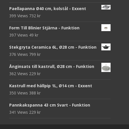
Paellapanna Ø40 cm, kolstål - Exxent
399 Views
732
kr
Form Till Blinier Stjärna - Funktion
397 Views
49
kr
Stekgryta Ceramica 6L, Ø28 cm - Funktion
376 Views
799
kr
Ånginsats till kastrull, Ø28 cm - Funktion
362 Views
229
kr
Kastrull med hällpip 1L, Ø14 cm - Exxent
350 Views
388
kr
Pannkakspanna 43 cm Svart - Funktion
341 Views
229
kr