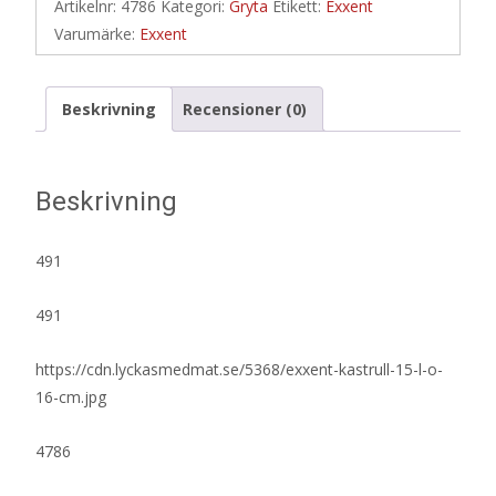
Artikelnr:
4786
Kategori:
Gryta
Etikett:
Exxent
Varumärke:
Exxent
Beskrivning
Recensioner (0)
Beskrivning
491
491
https://cdn.lyckasmedmat.se/5368/exxent-kastrull-15-l-o-
16-cm.jpg
4786