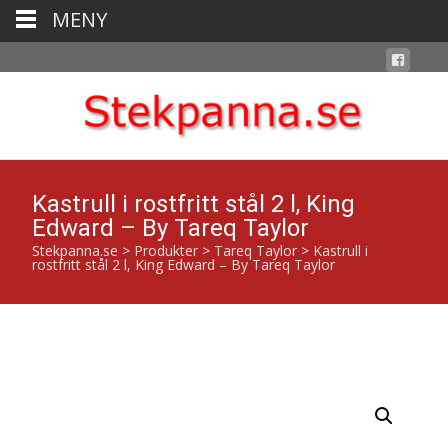
MENY
Kastrull i rostfritt stål 2 l, King
Edward – By Tareq Taylor
Stekpanna.se
>
Produkter
>
Tareq Taylor
>
Kastrull i
rostfritt stål 2 l, King Edward – By Tareq Taylor