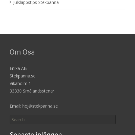
Julklappstips Stekpanna
Om Oss
Enixa AB
Stekpanna.se
Vikaholm 1
33330 Smålandsstenar
Email: hej@stekpanna.se
Search
for:
Senaste inläggen