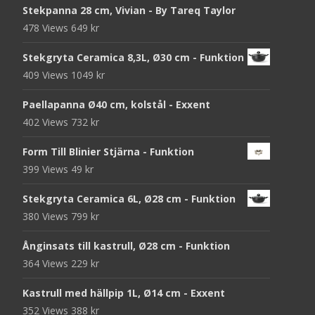
Stekpanna 28 cm, Vivian - By Tareq Taylor
478 Views
649
kr
Stekgryta Ceramica 8,3L, Ø30 cm - Funktion
409 Views
1049
kr
Paellapanna Ø40 cm, kolstål - Exxent
402 Views
732
kr
Form Till Blinier Stjärna - Funktion
399 Views
49
kr
Stekgryta Ceramica 6L, Ø28 cm - Funktion
380 Views
799
kr
Ånginsats till kastrull, Ø28 cm - Funktion
364 Views
229
kr
Kastrull med hällpip 1L, Ø14 cm - Exxent
352 Views
388
kr